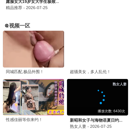
哭声·韩版
悬疑恐怖神作 · 2016
9.6
2016
午夜惊悚播 · 心跳加速
📼 灵异经典恐怖