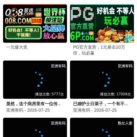
鬼妻·泰国
娜娜传说 · 2013
9.3
2013
午夜惊悚播 · 心跳加速