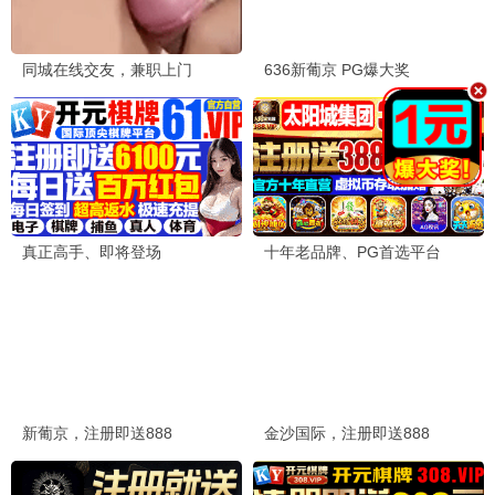
9.3
2013
午夜惊悚播 · 心跳加速
👹 亚洲灵异志