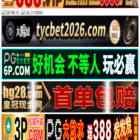
🔥 灵异热映榜
寂静之地·入侵
无声恐惧 · 2024
9.4
2024