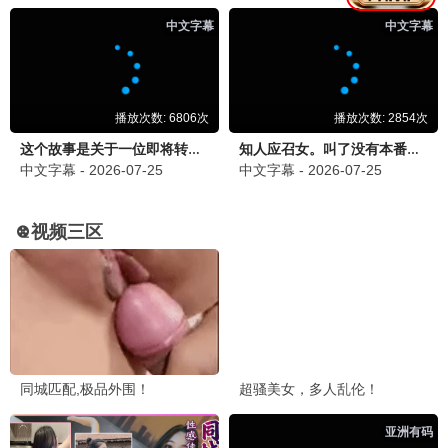
👻 每日签到领观影券 + 午夜极速通道 + 4K恐怖修
复库，胆大者专属。
领取午夜礼包
今日更新18部惊悚新片
灵异影迷 · 午夜热评
胆大影迷聚集，分享你的惊悚感受