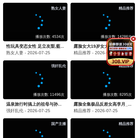
午夜凶铃·日版
贞子经典诅咒 · 1998
9.5
1998
午夜惊悚播 · 心跳加速