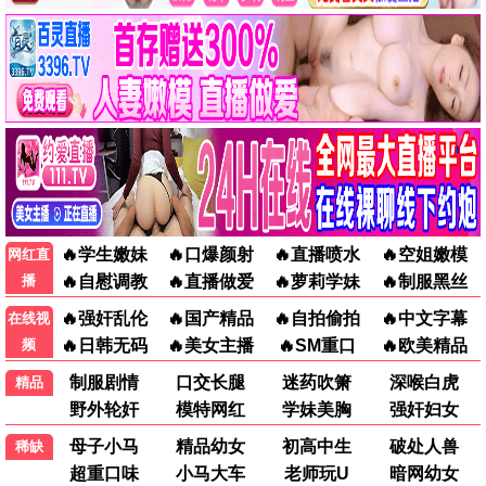
危笑
诡异微笑传染 · 2022
9.3
2022
午夜惊悚播 · 心跳加速